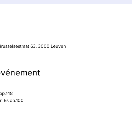
usselsestraat 63, 3000 Leuven
'événement
 op.148
 in Es op.100