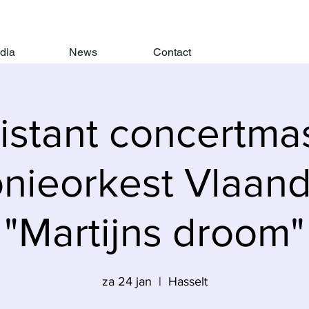
dia
News
Contact
istant concertma
nieorkest Vlaand
"Martijns droom"
za 24 jan
  |  
Hasselt