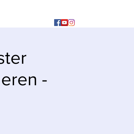
ster
eren -