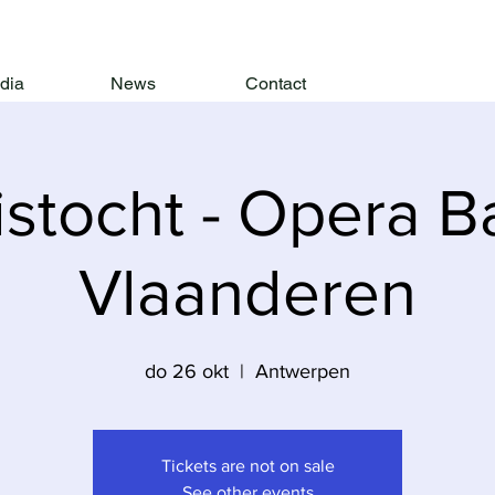
dia
News
Contact
istocht - Opera Ba
Vlaanderen
do 26 okt
  |  
Antwerpen
Tickets are not on sale
See other events