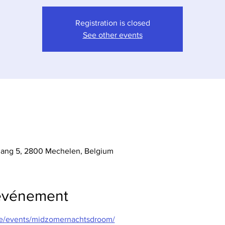
Registration is closed
See other events
ang 5, 2800 Mechelen, Belgium
'événement
.be/events/midzomernachtsdroom/