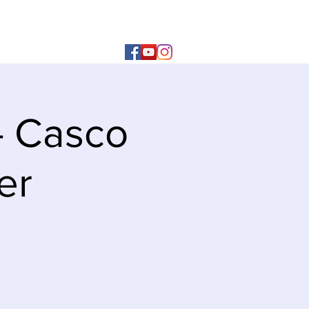
- Casco
er