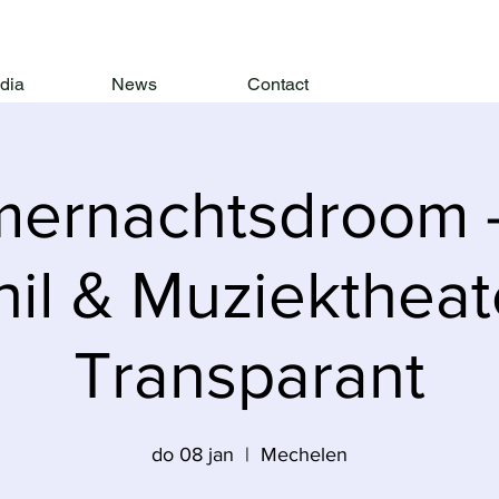
dia
News
Contact
ernachtsdroom 
hil & Muziektheat
Transparant
do 08 jan
  |  
Mechelen