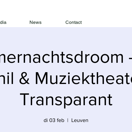
dia
News
Contact
ernachtsdroom 
hil & Muziektheat
Transparant
di 03 feb
  |  
Leuven