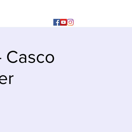
- Casco
er