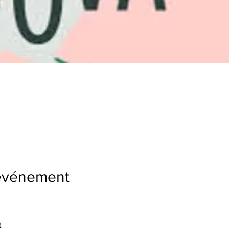
'événement
t