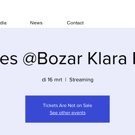
dia
News
Contact
ies @Bozar Klara 
di 16 mrt
  |  
Streaming
Tickets Are Not on Sale
See other events